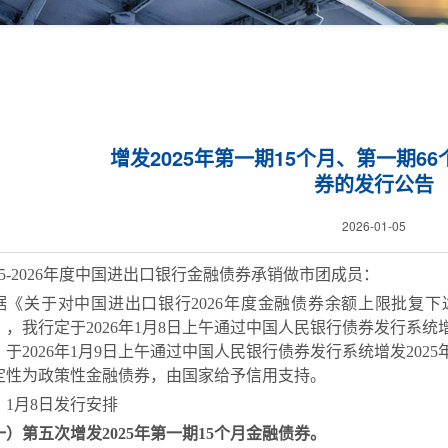
增发2025年第一期15个月、第一期6
券的发行公告
2026-01-05
025-2026年度中国进出口银行金融债券承销做市团成员：
据《关于对中国进出口银行
2026年度金融债券余额上限批复
），我行定于
202
6
年
1
月
8
日上午通过中国人民银行债券发行系统
，
于
202
6
年
1
月
9
日上午通过中国人民银行债券发行系统增发
202
定性为政策性金融债券，由国家给予信用支持。
、
1
月
8
日发行安排
一）第
五
次增发
2025年第一期15个月金融债券。