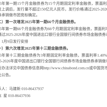
5
年第一期
15
个月金融债券为
15
个月
期固定利率金融债，
票面利
发上调后，发行量不超过
150
亿元人民币，
发行价格通过
2025-202
券承销做市团竞标确定。
二
）第
一
次增发
2025年第一期
66
个月金融债券。
25年第
一
期
66个月
金融债券为
66个月期
固定利率金融债
，票面利
通过
2025-2026年度中国进出口银行全国银行间债券市场金融债
、
1
月
9
日发行安排
一
）第
六
次增发
2025年第
十三
期金融债券。
25年第
十三
期金融债券为
3年期
固定利率金融债
，票面利率
1.
40
%
025-2026年度中国进出口银行全国银行间债券市场金融债券承销
行办法详见中国债券信息网
http://www.chinabond.com.cn
或中国货
此公告。
系人：
马建新
010-86437937
陈
星
010-86437936