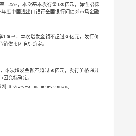
率
1.
2
5
%
，
本次基本发行量
130
亿元，弹性招标
6
年度
中国进出口银行全国银行间债券市场金融
率
1.
60
%
，本次增发金额不超过
30
亿元，发行价
券承销做市团竞标确定。
，本次增发金额不超过
50
亿元，发行价格通过
做市团竞标确定。
币网
http://www.chinamoney.com.cn
。