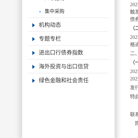
202
集中采购
触
债
机构动态
（
专题专栏
20
格
进出口行债券指数
二
（
海外投资与出口信贷
20
绿色金融和社会责任
2
发
特
联