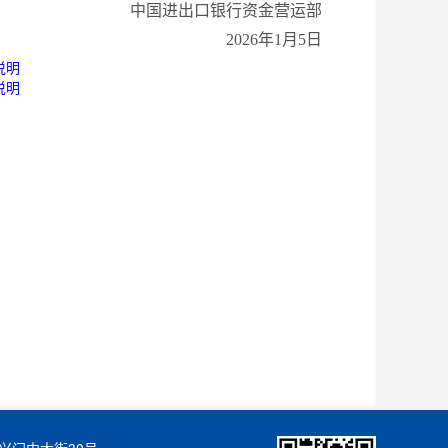
中国进出口银行资金营运部
202
6
年
1
月
5
日
说明
说明