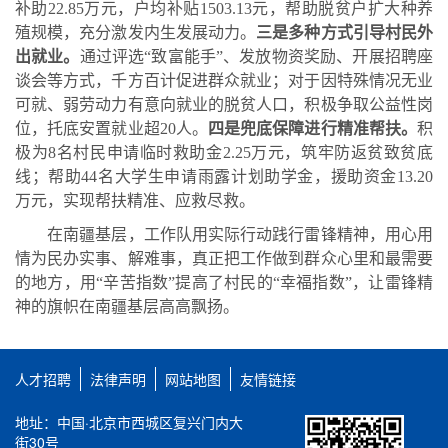
补助22.85万元，户均补贴1503.13元，
帮助脱贫户扩大种养
殖规模，充分激发内生发展动力。
三是多种方式引导村民外
出就业。
通过评选
“致富能手”、发放物资奖励、开展招聘座
谈会等方式，千方百计促进群众就业；对于因特殊情况无业
可就、弱劳动力有意向就业的脱贫人口，积极争取公益性岗
位，托底安置就业超20人。
四是兜底保障进行精准帮扶。
积
极为
8名村民申请临时救助金2.25万元，筑牢防返贫致贫底
线；帮助44名大学生申请雨露计划助学金，援助资金13.20
万元，实现帮扶精准、应救尽救。
在南疆基层，工作队用实际行动践行雷锋精神，用心用
情为民办实事、解难事，真正把工作做到群众心里和最需要
的地方，用
“辛苦指数”提高了村民的“幸福指数”，让雷锋精
神的旗帜在南疆基层高高飘扬。
人才招聘
法律声明
网站地图
友情链接
地址：中国·北京市西城区复兴门内大
街30号