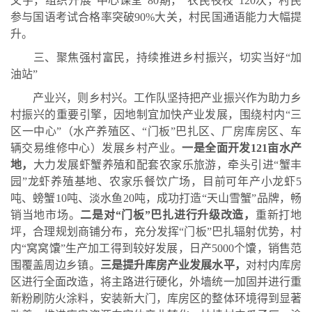
文字，组织开展
“中心课堂”80期，“农民夜校”120次，村民
参与国语考试合格率突破90%大关，村民国通语能力大幅提
升。
三、
聚焦强村富民，持续推进乡村振兴，切实当好
“加
油站”
产业兴，则乡村兴。工作队坚持把产业振兴作为助力乡
村振兴的重要引擎，因地制宜加快产业发展，围绕村内
“三
区一中心”（水产养殖区、“门板”巴扎区、厂房库房
区、车
辆交易维修中心）发展乡村产业。
一是
全面开发
121亩水产
地，
大力发展虾蟹养殖和配套农家乐旅游，牵头引进
“蟹丰
园”龙虾养殖基地、
农家乐餐饮广场，目前可年产小龙虾
5
吨、螃蟹10吨、淡水鱼20吨，成功打造“天山雪蟹”品牌，畅
销当地市场。
二是对
“门板”巴扎进行升级改造，
重新打地
坪，合理规划商铺分布，充分发挥
“门板”巴扎辐射优势，村
内“窝窝馕”生产加工得到较好发展，日产5000个馕，销售范
围覆盖周边乡镇。
三是提升库房产业发展水平，
对村内库房
区进行全面改造，
将主路进行硬化，外墙统一加固并进行重
新粉刷防火涂料，安装新大门，库房区的整体环境得到显著