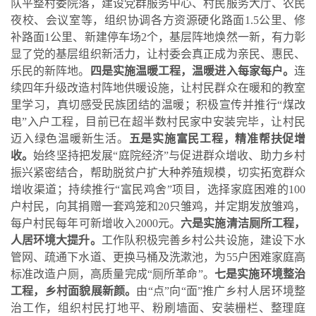
队平整村委院落，建设党群服务中心、村民服务大厅、农民
夜校、会议室等，组织协调各方资源硬化路面
1.5公里、修
补路面1公里、新建停车场2个，基层阵地焕然一新，有力彰
显了党的基层组织新活力，让村委会真正成为亲民、惠民、
乐民的新阵地。
四是实施温暖工程，温暖进入每家每户。
连
续四年升级改造村阵地供暖设施，让村民群众在暖和的教室
里学习，真切感受民族团结的温暖；积极宣传并推行
“煤改
电”入户工程，目前已在超半数村民家中安装完毕，让村民
迈入绿色温暖新生活。
五是实施富民工程，精准帮扶促增
收。
始终坚持把发展
“庭院经济”与促进群众增收、助力乡村
振兴紧密结合，帮助脱贫户扩大种养殖规模，切实拓宽群众
增收渠道；持续推行“富民鸡舍”项目，选择家庭困难的100
户村民，向其捐赠一套鸡笼和20只雏鸡，并定期发放雏鸡，
每户村民每年可新增收入2000元。
六是实施清洁厕所工程，
人居环境大提升。
工作队积极完善乡村公共设施，建设下水
管网、疏通下水道、更换马桶及洗漱池，为
55户困难家庭高
标准改造户厕，高质量完成“厕所革命”。
七是实施环境整治
工程，乡村面貌展新颜。
由
“点”向“面”推广乡村人居环境整
治工作，组织村民打地平、粉刷墙面、安装栅栏、整理庭