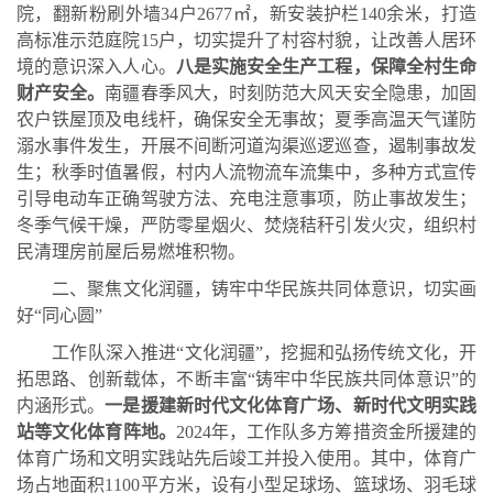
院，翻新粉刷外墙34户2677㎡，新安装护栏140余米，打造
高标准示范庭院15户，
切实提升了村容村貌，让改善人居环
境的意识深入人心。
八是实施安全生产工程，保障全村生命
财产安全。
南疆春季风大，
时刻防范大风天安全隐患，加固
农户铁屋顶及电线杆，确保安全无事故；夏季高温天气谨防
溺水事件发生，开展不间断河道沟渠巡逻巡查，遏制事故发
生；秋季时值暑假，村内人流物流车流集中，多种方式宣传
引导电动车正确驾驶方法、充电注意事项，防止事故发生；
冬季气候干燥，严防零星烟火、焚烧秸秆引发火灾，组织村
民清理房前屋后易燃堆积物。
二、
聚焦文化润疆，铸牢中华民族共同体意识，切实画
好
“同心圆”
工作队深入推进
“文化润疆”，挖掘和弘扬传统文化，开
拓思路、创新载体，不断丰富“铸牢中华民族共同体意识”的
内涵形式。
一是援建新时代文化体育广场、新时代文明实践
站等文化体育阵地。
2024年，
工作队多方筹措资金所援建的
体育广场和文明实践站先后竣工并投入使用。其中，体育广
场占地面积
1100平方米，设有小型足球场、篮球场、羽毛球