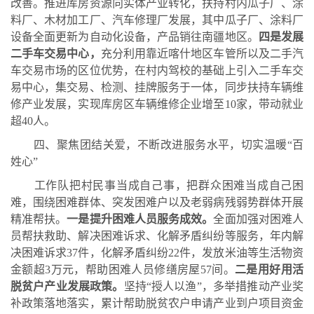
改善。
推进库房资源向实体产业转化，扶持村内瓜子厂、涂
料厂、木材加工厂、汽车修理厂发展，其中瓜子厂、涂料厂
设备全面更新为自动化设备，产品销往南疆地区。
四是发展
二手车交易中心，
充分利用靠近喀什地区车管所以及二手汽
车交易市场的区位优势，在村内驾校的基础上引入二手车交
易中心，集交易、检测、挂牌服务于一体，同步扶持车辆维
修产业发展，实现库房区车辆维修企业增至
10家，带动就业
超40人。
四、
聚焦团结关爱，不断改进服务水平，切实温暖
“百
姓心”
工作队把村民事当成自己事，把群众困难当成自己困
难，围绕困难群体、突发困难户以及老弱病残弱势群体开展
精准帮扶。
一是提升困难人员服务成效。
全面加强对困难人
员帮扶救助、解决困难诉求、化解矛盾纠纷等服务，年内解
决困难诉求
37件，化解矛盾纠纷22件，发放米油等生活物资
金额超3万元，帮助困难人员修缮房屋57间。
二是用好用活
脱贫户产业发展政策。
坚持
“授人以渔”，多举措推动产业奖
补政策落地落实，累计帮助脱贫农户申请产业到户项目资金