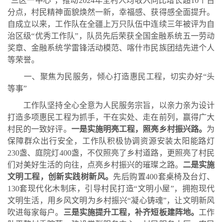
“三区一中心”，
推动
2024年全村人均收入
同比增长超
10个百
分点，村民精神面貌焕然一新，幸福感、获得感全面提升。
自成立以来，工作队在全疆上万只队伍中连续三年被评为自
治区级
“优秀工作队”，队员先后荣获全国金融系统五一劳动
奖章、金融系统学雷锋活动模范、喀什市民族团结先进个人
等荣誉。
一、
聚焦为民服务，倾心打造惠民工程，切实办好
“头
等事”
工作队坚持全心全意为人民服务宗旨，
以亲力亲为设计
打造多项惠民工程为抓手，干在实处、走在前列，
赢得广大
村民的一致好评。
一是实施明亮工程，照亮乡村振兴路。
为
保障群众出行安全，工作队积极协调资源安装太阳能路灯
230盏、庭院灯400盏，不仅照亮了乡村道路，更照亮了村民
们对美好生活的向往，点亮乡村振兴的璀璨之路。
二是实施
文明工程，创新实践树新风。
先后购置
400套桌椅及台灯、
130套现代化木制床，引导村民打造“文明小屋”，拥抱现代
文明生活，用乡风文明为乡村振兴“凝心铸魂”，让文明新风
吹进每家每户。
三是实施提升工程，补齐短板建阵地。
工作