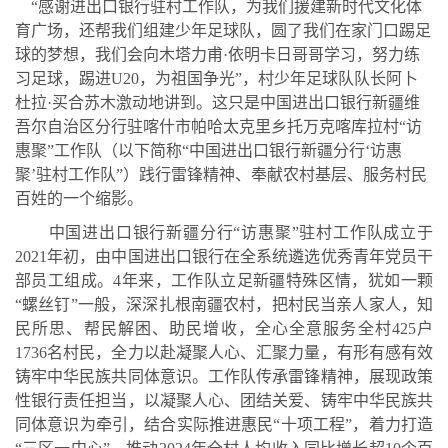
“感谢进出口银行驻村工作队，为我们援建新时代文化体
育广场，还帮我们组建少年足球队，圆了我们在家门口踢足
球的梦想，我们会向木塔力甫·依明卡日哥哥学习，努力练
习足球，踢进U20，为祖国争光”，村少年足球队队长阿卜
杜拉·买合苏木激动地讲到。这只是中国进出口银行新疆维
吾尔自治区分行驻喀什市帕哈太克里乡托万克喀库拉村“访
惠聚”工作队（以下简称“中国进出口银行新疆分行‘访惠
聚’驻村工作队”）践行雷锋精神、奉献农村基层、服务村民
百姓的一个缩影。
中国进出口银行新疆分行
“访惠聚”驻村工作队成立于
2021年初，由中国进出口银行在全系统遴选优秀青年党员干
部员工组成。4年来，工作队立足新疆特殊区情，犹如一颗
“螺丝钉”一般，深深扎根南疆农村，把村民当亲人家人，知
民所思、帮民解困、助民增收，全心全意服务全村425户
1736名村民，全力以赴凝聚人心、汇聚力量，有形有感有效
铸牢中华民族共同体意识。工作队传承雷锋精神，展现政策
性银行责任担当，以凝聚人心、团结关爱、
铸牢中华民族共
同体意识为牵
引，
结合实际推进惠民
“十项工程”，着力打造