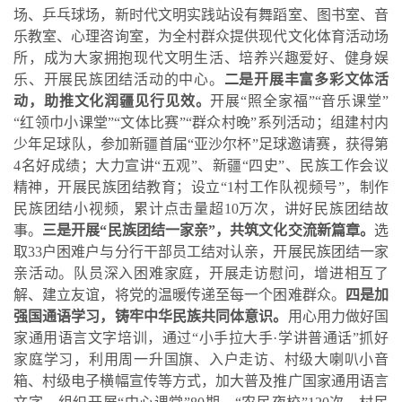
场、乒乓球场，新时代文明实践站设有舞蹈室、图书室、音
乐教室、心理咨询室，为全村群众提供现代文化体育活动场
所，成为大家拥抱现代文明生活、培养兴趣爱好、健身娱
乐、开展民族团结活动的中心。
二是开展丰富多彩文体活
动，助推文化润疆见行见效。
开展
“照全家福”“音乐课堂”
“红领巾小课堂”“文体比赛”“群众村晚”系列活动；组建村内
少年足球队，参加新疆首届“亚沙尔杯”足球邀请赛，获得第
4名好成绩；
大力宣讲
“五观”、新疆“四史”、民族工作会议
精神，开展民族团结教育；设立“1村工作队视频号”，制作
民族团结小视频，累计点击量超10万次，讲好民族团结故
事。
三是开展
“民族团结一家亲”，
共筑文化交流新篇章。
选
取
33户困难户与分行干部员工结对认亲，开展民族团结一家
亲活动。队员深入困难家庭，开展走访慰问，增进相互了
解、建立友谊，将党的温暖传递至每一个困难群众。
四是加
强国通语学习，铸牢中华民族共同体意识。
用心用力做好国
家通用语言文字培训，通过
“小手拉大手·学讲普通话”抓好
家庭学习，利用周一升国旗、入户走访、村级大喇叭小音
箱、村级电子横幅宣传等
方式，加大普及推广国家通用语言