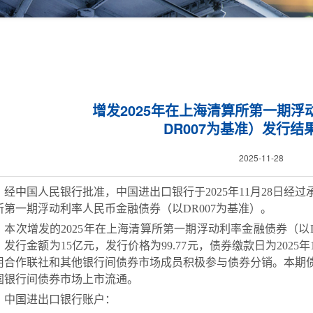
增发2025年在上海清算所第一期
DR007为基准）发行结
2025-11-28
经中国人民银行批准，中国进出口银行于
202
5
年
11
月
28
日经过
所第一期浮动利率
人民币金融债券
（
以
DR007为基准）
。
本次
增发
的
2025年在上海清算所第一期浮动利率金融债券（以D
，
发行金额
为
15亿元
，发行
价格
为
99.77元，
债券缴款日为
202
5
年
用合作联社和其他银行间债券市场成员积极参与债券分销。
本
期
国银行间债券市场上市流通。
中国进出口银行账户：