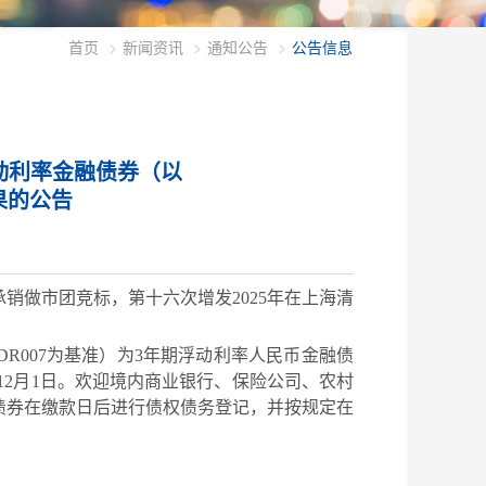
首页
新闻资讯
通知公告
公告信息
浮动利率金融债券（以
果的公告
承销做市团竞标
，
第十六次增发
2025年在上海清
R007为基准）为3年期浮动
利率人民币金融债
12
月
1
日。欢迎境内商业银行、保险公司、农村
债券在缴款日后进行债权债务登记，并按规定在