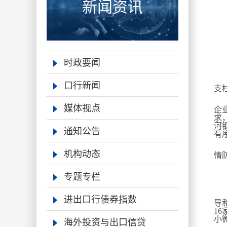
新闻资讯
时政要闻
新
口行新闻
支
河
媒体视点
企
求
河
通知公告
有
下
机构动态
情
专题专栏
近
小
进出口行债券指数
导
1
海外投资与出口信贷
小