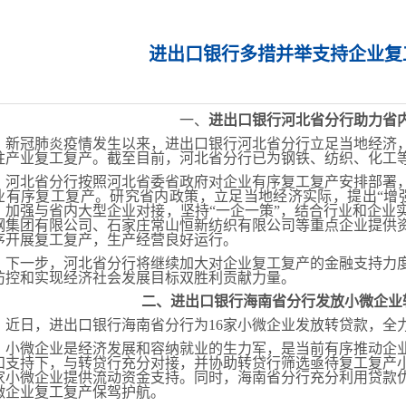
进出口银行多措并举支持企业复
一、
进出口银行河北省分行助力省
冠肺炎疫情发生以来，进出口银行河北省分行立足当地经济，
柱产业复工复产。截至目前，河北省分行已为钢铁、纺织、化工等产
北省分行按照河北省委省政府对企业有序复工复产安排部署，
业有序复工复产。研究省内政策，立足当地经济实际，提出“增
，加强与省内大型企业对接，坚持“一企一策”，结合行业和企业
钢集团有限公司、石家庄常山恒新纺织有限公司等重点企业提供
序开展复工复产，生产经营良好运行。
一步，河北省分行将继续加大对企业复工复产的金融支持力度
防控和实现经济社会发展目标双胜利贡献力量。
二、进出口银行海南省分行发放小微企业
日，进出口银行海南省分行为16家小微企业发放转贷款，全
微企业是经济发展和容纳就业的生力军，是当前有序推动企业
和支持下，与转贷行充分对接，并协助转贷行筛选亟待复工复产
6家小微企业提供流动资金支持。同时，海南省分行充分利用贷款
微企业复工复产保驾护航。