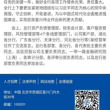
任务的关键一年，做好全行各项工作使命光荣、责任重大。
全行上下要更加紧密地团结在以习近平同志为核心的党中央
周围，守正创新、开拓奋进，为以中国式现代化全面推进强
国建设，实现民族复兴伟业作出新的更大贡献。
会上，总行资产负债管理部、财务会计部、客户服务管
理部、风险管理部等
4
个条线管理部门，公司客户部、湖北
省分行、广东省分行、天津分行、河北省分行等
5
家经营单
位作了交流发言。总行各部室、各分行、各代表处主要负责
同志，派驻控股公司主要负责同志，一带一路金融研究院
（上海）、各审计分部、各评审分部负责同志，以及总行各
部室负责同志参加会议。
人才招聘
法律声明
网站地图
友情链接
地址：中国·北京市西城区复兴门内大
街30号
邮编：100031