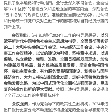
提供了根本遵循和行动指南。全行要深入学习领会，全面理
解“八个坚持”的精髓要义和金融强国的丰富内涵，深刻领会
“五个必须”的规律性认识，准确把握当前经济形势，把认识
和行动统一到党中央对金融工作的部署和对当前经济形势的
判断上来。
会议指出，
进出口银行
2024
年工作的指导思想是，
以习
近平新时代中国特色社会主义思想为指导，全面贯彻落实党
的二十大和中央金融工作会议、中央经济工作会议、中央外
事工作会议精神，以党的建设为引领，坚持稳中求进、以进
促稳、先立后破，完整、准确、全面贯彻新发展理念，加快
构建新发展格局，着力推动高质量发展，坚定金融报国情
怀，突出主责主业，有力服务贸易强国建设、积极参与国际
经济合作、大力支持先进制造业发展，走好中国特色政策性
金融发展之路，为以中国式现代化全面推进强国建设、民族
复兴伟业作出新的更大贡献。
按照上述指导思想，会议提出
了全行
2024
工作的主要目标任务。
会议强调，
作为党领导下的政策性金融机构，
2024
年进
出口银行更需要毫不动摇坚持和加强党的全面领导和党中央