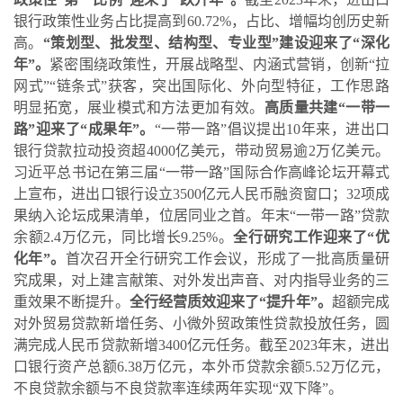
银行政策性业务占比提高到
60.72%
，占比、增幅均创历史新
高。
“策划型、批发型、结构型、专业型”建设迎来了“深化
年”。
紧密围绕政策性，开展战略型、内涵式营销，创新“拉
网式”“链条式”获客，突出国际化、外向型特征，工作思路
明显拓宽，展业模式和方法更加有效。
高质量共建“一带一
路”迎来了“成果年”。
“一带一路”倡议提出
10
年来，进出口
银行贷款拉动投资超
4000
亿美元，带动贸易逾
2
万亿美元。
习近平总书记在第三届“一带一路”国际合作高峰论坛开幕式
上宣布，进出口银行设立
3500
亿元人民币融资窗口；
32
项成
果纳入论坛成果清单，位居同业之首。年末“一带一路”贷款
余额
2.4
万亿元，同比增长
9.25%
。
全行研究工作迎来了“优
化年”。
首次召开全行研究工作会议，形成了一批高质量研
究成果，对上建言献策、对外发出声音、对内指导业务的三
重效果不断提升。
全行经营质效迎来了“提升年”。
超额完成
对外贸易贷款新增任务、小微外贸政策性贷款投放任务，圆
满完成人民币贷款新增
3400
亿元任务。截至
2023
年末，进出
口银行资产总额
6.38
万亿元，本外币贷款余额
5.52
万亿元，
不良贷款余额与不良贷款率连续两年实现“双下降”。