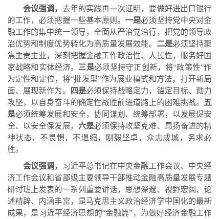
会议强调，
去年的实践再一次证明，要做好进出口银行
的工作，必须把握一些基本原则。
一是
必须坚持党中央对金
融工作的集中统一领导，全面从严治党治行，把党的领导政
治优势和制度优势转化为高质量发展效能。
二是
必须坚持聚
焦主责主业，深刻把握金融工作政治性、人民性，服务好国
家战略和实体经济。
三是
必须坚持守正创新，将
“政策性”作
为定性和定位，将“批发型”作为展业模式和方法，打开新局
面、展现新作为。
四是
必须保持战略定力，锚定目标、勠力
攻坚，以自身奋斗的确定性战胜前进道路上的困难挑战。
五
是
必须统筹发展和安全，协同谋划、统筹部署，以发展促安
全、以安全保发展。
六是
必须保持攻坚克难、昂扬奋进的精
神状态，不畏惧，不退缩，刚毅坚卓，众志成城，务求必
胜。
会议强调，
习近平总书记在中央金融工作会议、中央经
济工作会议和省部级主要领导干部推动金融高质量发展专题
研讨班上发表的一系列重要讲话，思想深邃、视野宏阔、论
述精辟、内涵丰富，是马克思主义政治经济学中国化的最新
成果，是习近平经济思想的
“金融篇”，为做好经济金融工作