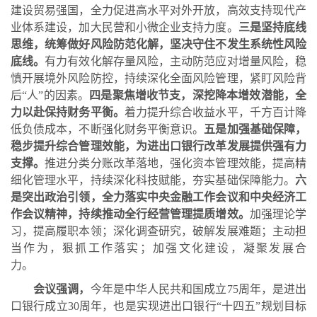
建设贸易强国，全力促进高水平对外开放，高效支持现代产
业体系建设，加大民营和小微企业支持力度。
三是坚持底线
思维，统筹做好风险防范化解，坚决守住不发生系统性风险
底线。
有力有效化解存量风险，主动防范应对增量风险，稳
慎开展境外风险防控，持续深化全面风险管理，紧盯风险背
后“人”的因素。
四是聚焦增收节支，深挖降本增效潜能，全
力以赴保持财务平衡。
着力提升综合收益水平，千方百计降
低负债成本，不断强化财务平衡意识。
五是加强基础保障，
稳步提升综合管理效能，为进出口银行改革发展提供强有力
支撑。
推进分类分账改革落地，强化资本管理效能，提高精
细化管理水平，持续深化科技赋能，夯实基础保障能力。
六
是突出政治引领，全力落实中央金融工作会议和中央经济工
作会议精神，持续推动全行经营管理提质增效。
加强理论学
习，提高履职本领；深化调查研究，破解发展难题；主动担
当作为，狠抓工作落实；加强文化建设，凝聚发展合
力。
会议强调，
今年是中华人民共和国成立
75
周年，是进出
口银行成立
30
周年，也是实现进出口银行“十四五”规划目标